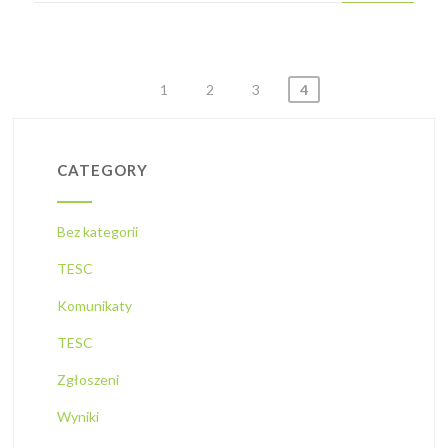
STRONICOWANIE
1
2
3
4
WPISÓW
CATEGORY
Bez kategorii
TESC
Komunikaty
TESC
Zgłoszeni
Wyniki