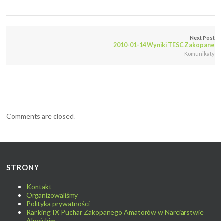
Next Post
2010-01-14 Wyniki TESC Zakopane
Komunikaty
Comments are closed.
STRONY
Kontakt
Organizowaliśmy
Polityka prywatności
Ranking IX Puchar Zakopanego Amatorów w Narciarstwie
Alpejskim