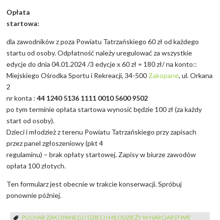
Opłata
startowa
dla zawodników z poza Powiatu Tatrzańskiego 60 zł od każdego
startu od osoby. Odpłatność należy uregulować za wszystkie
edycje do dnia 04.01.2024 /3 edycje x 60 zł = 180 zł/ na konto::
Miejskiego Ośrodka Sportu i Rekreacji, 34-500
Zakopane
, ul. Orkana
2
nr konta :
44 1240 5136 1111 0010 5600 9502
po tym terminie opłata startowa wynosić będzie 100 zł (za każdy
start od osoby).
Dzieci i młodzież z terenu Powiatu Tatrzańskiego przy zapisach
przez panel zgłoszeniowy (pkt 4
regulaminu) – brak opłaty startowej. Zapisy w biurze zawodów
opłata 100 złotych.
Ten formularz jest obecnie w trakcie konserwacji. Spróbuj
ponownie później.
PUCHAR ZAKOPANEGO DZIECI I MŁODZIEŻY W NARCIARSTWIE