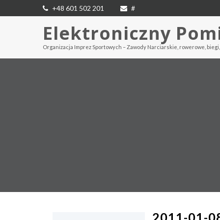
+48 601 502 201
#
Elektroniczny Pom
Organizacja Imprez Sportowych – Zawody Narciarskie, rowerowe, biegi, 
2011-01-