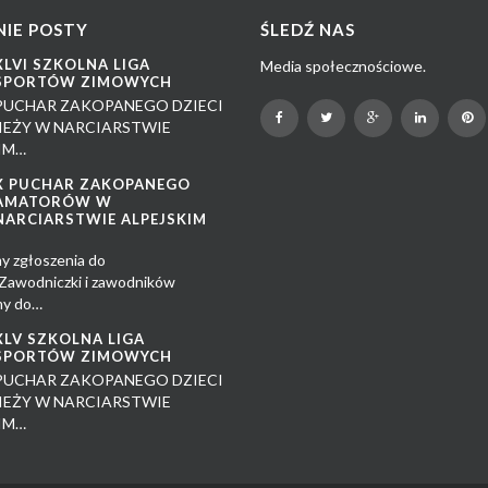
IE POSTY
ŚLEDŹ NAS
XLVI SZKOLNA LIGA
Media społecznościowe.
SPORTÓW ZIMOWYCH
PUCHAR ZAKOPANEGO DZIECI
IEŻY W NARCIARSTWIE
IM…
X PUCHAR ZAKOPANEGO
AMATORÓW W
NARCIARSTWIE ALPEJSKIM
y zgłoszenia do
awodniczki i zawodników
my do…
XLV SZKOLNA LIGA
SPORTÓW ZIMOWYCH
PUCHAR ZAKOPANEGO DZIECI
IEŻY W NARCIARSTWIE
IM…