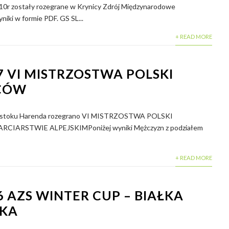
10r zostały rozegrane w Krynicy Zdrój Międzynarodowe
niki w formie PDF. GS SL...
+ READ MORE
7 VI MISTRZOSTWA POLSKI
CÓW
na stoku Harenda rozegrano VI MISTRZOSTWA POLSKI
ARSTWIE ALPEJSKIMPoniżej wyniki Mężczyzn z podziałem
+ READ MORE
6 AZS WINTER CUP – BIAŁKA
SKA