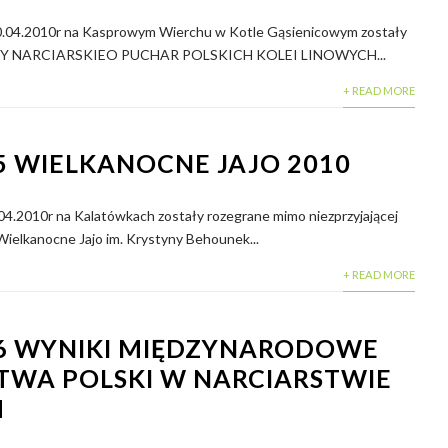
 10.04.2010r na Kasprowym Wierchu w Kotle Gąsienicowym zostały
DY NARCIARSKIEO PUCHAR POLSKICH KOLEI LINOWYCH...
+ READ MORE
5 WIELKANOCNE JAJO 2010
5.04.2010r na Kalatówkach zostały rozegrane mimo niezprzyjającej
ielkanocne Jajo im. Krystyny Behounek...
+ READ MORE
16 WYNIKI MIĘDZYNARODOWE
TWA POLSKI W NARCIARSTWIE
M