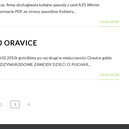
sza firma obsługiwała kolejne zawody z serii AZS Winter
formacie PDF ze strony zawodów:Kobiety...
+ READ MORE
0 ORAVICE
0.02.2010r gościliśmy po raz drugi w miejscowości Oravice gdzie
 MIĘDZYNARODOWE ZAWODY DZIECI O PUCHAR...
+ READ MORE
2
3
4