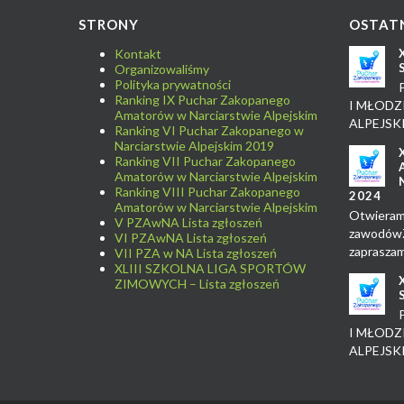
STRONY
OSTATN
Kontakt
Organizowaliśmy
Polityka prywatności
Ranking IX Puchar Zakopanego
I MŁODZ
Amatorów w Narciarstwie Alpejskim
ALPEJSK
Ranking VI Puchar Zakopanego w
Narciarstwie Alpejskim 2019
Ranking VII Puchar Zakopanego
Amatorów w Narciarstwie Alpejskim
Ranking VIII Puchar Zakopanego
2024
Amatorów w Narciarstwie Alpejskim
Otwieram
V PZAwNA Lista zgłoszeń
zawodówZ
VI PZAwNA Lista zgłoszeń
zaprasza
VII PZA w NA Lista zgłoszeń
XLIII SZKOLNA LIGA SPORTÓW
ZIMOWYCH – Lista zgłoszeń
I MŁODZ
ALPEJSK