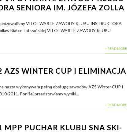
RA SENIORA IM. JÓZEFA ZOLLA
 organizowaliśmy VII OTWARTE ZAWODY KLUBU INSTRUKTORA
Zollaw Białce Tatrzańskiej VII OTWARTE ZAWODY KLUBU
+ READ MORE
2 AZS WINTER CUP I ELIMINACJA
irma nasza wykonywała pełną obsługę zawodów AZS Winter CUP I
2010/2011. Poniżej przedstawiamy wyniki...
+ READ MORE
1 MPP PUCHAR KLUBU SNA SKI-