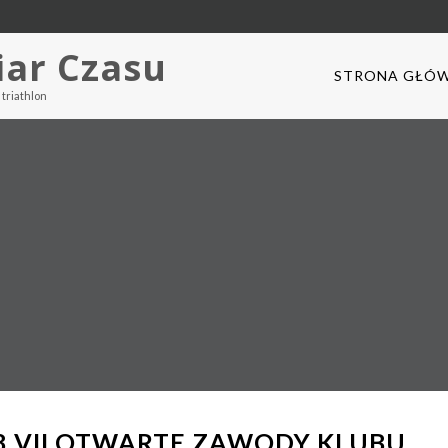
iar Czasu
STRONA GŁÓ
triathlon
08 VII OTWARTE ZAWODY KLUBU