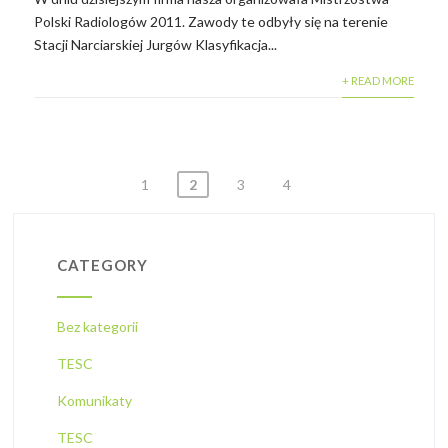
Polski Radiologów 2011. Zawody te odbyły się na terenie
Stacji Narciarskiej Jurgów Klasyfikacja...
+ READ MORE
STRONICOWANIE
1
2
3
4
WPISÓW
CATEGORY
Bez kategorii
TESC
Komunikaty
TESC