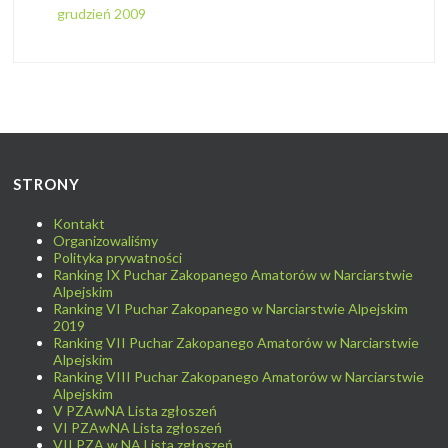
grudzień 2009
STRONY
Kontakt
Organizowaliśmy
Polityka prywatności
Ranking IX Puchar Zakopanego Amatorów w Narciarstwie
Alpejskim
Ranking VI Puchar Zakopanego w Narciarstwie Alpejskim
2019
Ranking VII Puchar Zakopanego Amatorów w Narciarstwie
Alpejskim
Ranking VIII Puchar Zakopanego Amatorów w Narciarstwie
Alpejskim
V PZAwNA Lista zgłoszeń
VI PZAwNA Lista zgłoszeń
VII PZA w NA Lista zgłoszeń