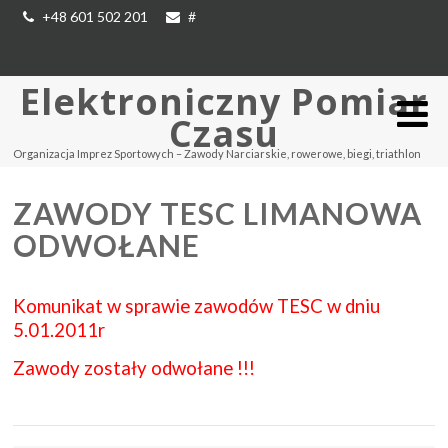
+48 601 502 201
#
Elektroniczny Pomiar
Czasu
Organizacja Imprez Sportowych – Zawody Narciarskie, rowerowe, biegi, triathlon
ZAWODY TESC LIMANOWA
ODWOŁANE
Komunikat w sprawie zawodów TESC w dniu
5.01.2011r
Zawody zostały odwołane !!!