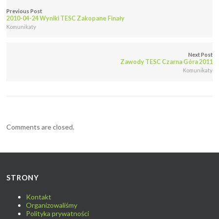
Previous Post
2010-04-24 Wyniki TESC Zakopane Finały
Komunikaty
Next Post
Zawody TESC Czarna Góra 2011
Komunikaty
Comments are closed.
STRONY
Kontakt
Organizowaliśmy
Polityka prywatności