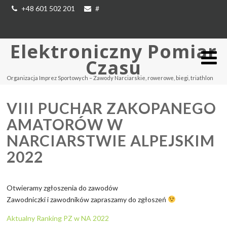
+48 601 502 201
#
Elektroniczny Pomiar
Czasu
Organizacja Imprez Sportowych – Zawody Narciarskie, rowerowe, biegi, triathlon
VIII PUCHAR ZAKOPANEGO
AMATORÓW W
NARCIARSTWIE ALPEJSKIM
2022
Otwieramy zgłoszenia do zawodów
Zawodniczki i zawodników zapraszamy do zgłoszeń
Aktualny Ranking PZ w NA 2022