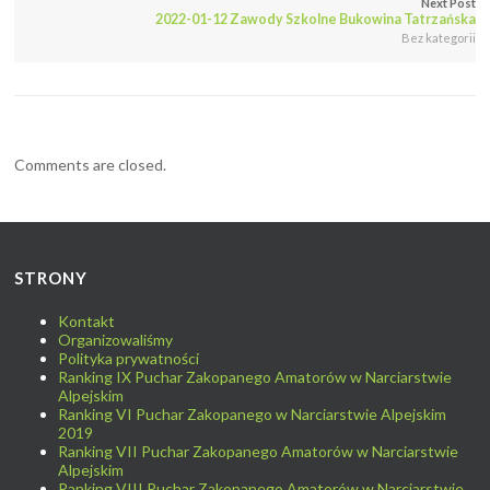
Next Post
2022-01-12 Zawody Szkolne Bukowina Tatrzańska
Bez kategorii
Comments are closed.
STRONY
Kontakt
Organizowaliśmy
Polityka prywatności
Ranking IX Puchar Zakopanego Amatorów w Narciarstwie
Alpejskim
Ranking VI Puchar Zakopanego w Narciarstwie Alpejskim
2019
Ranking VII Puchar Zakopanego Amatorów w Narciarstwie
Alpejskim
Ranking VIII Puchar Zakopanego Amatorów w Narciarstwie