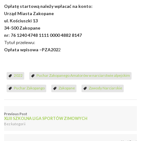
Opłatę startową należy wpłacać na konto:
Urząd Miasta Zakopane
ul. Kościuszki 13
34-500 Zakopane
nr: 76 1240 4748 1111 0000 4882 8147
Tytuł przelewu:
Opłata wpisowa –PZA202
2
2022
Puchar Zakopanego Amatorów w narciarstwie alpejskim
Puchar Zakopango
Zakopane
Zawody Narciarskie
Previous Post
XLIII SZKOLNA LIGA SPORTÓW ZIMOWYCH
Bez kategorii