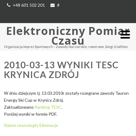
+48 601 502 201
#
Elektroniczny Pomiar
Czasu
Organizacja Imprez Sportowych – Zawody Narciarskie, rowerowe, biegi, triathlon
2010-03-13 WYNIKI TESC
KRYNICA ZDRÓJ
W dniu dziejszym tj. 13.03.2010r zostały rozegrane zawody Tauron
Energy Ski Cup w Krynicy Zdrój.
Zaktualizowano
Ranking TESC
.
Poniżej wyniki w formie PDF.
Slalom równoległy
Eliminacje